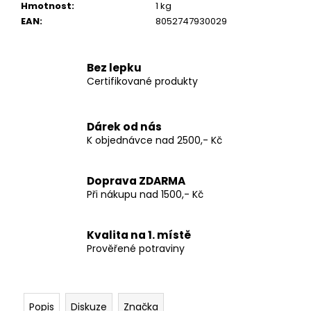
Hmotnost
:
1 kg
EAN
:
8052747930029
Bez lepku
Certifikované produkty
Dárek od nás
K objednávce nad 2500,- Kč
Doprava ZDARMA
Při nákupu nad 1500,- Kč
Kvalita na 1. místě
Prověřené potraviny
Popis
Diskuze
Značka