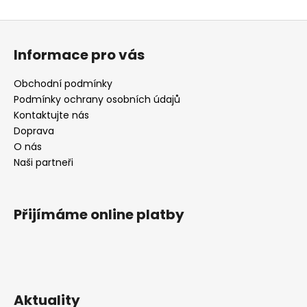
Z
á
Informace pro vás
p
a
Obchodní podmínky
t
Podmínky ochrany osobních údajů
í
Kontaktujte nás
Doprava
O nás
Naši partneři
Přijímáme online platby
Aktuality