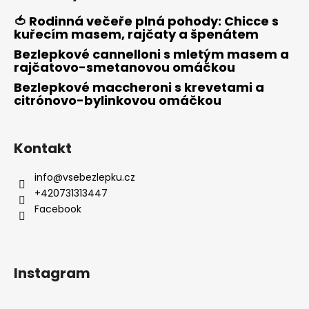
🍅 Rodinná večeře plná pohody: Chicce s
kuřecím masem, rajčaty a špenátem
Bezlepkové cannelloni s mletým masem a
rajčatovo-smetanovou omáčkou
Bezlepkové maccheroni s krevetami a
citrónovo-bylinkovou omáčkou
Kontakt
info
@
vsebezlepku.cz
+420731313447
Facebook
Instagram