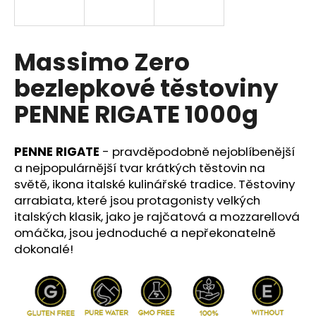
e
n
a
Massimo Zero
j
bezlepkové těstoviny
í
t
PENNE RIGATE 1000g
?
PENNE RIGATE
- pravděpodobně nejoblíbenější
a nejpopulárnější tvar krátkých těstovin na
světě, ikona italské kulinářské tradice. Těstoviny
HLEDAT
arrabiata, které jsou protagonisty velkých
italských klasik, jako je rajčatová a mozzarellová
omáčka, jsou jednoduché a nepřekonatelně
dokonalé!
D
o
p
o
r