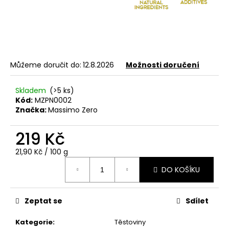
u
č
u
j
e
m
Můžeme doručit do:
12.8.2026
Možnosti doručení
e
Skladem
(>5 ks)
Kód:
MZPN0002
PIACERI
Značka:
Massimo Zero
MEDITERRANEI
BEZLEPKOVÁ
219 Kč
SVAČINKA
MORDIMIX
CIOCK
Měrná
21,90 Kč / 100 g
45G
cena:
DO KOŠÍKU
49
Kč
Zeptat se
Sdílet
Kategorie
:
Těstoviny