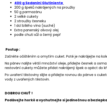
400 g Sedanini Glutiniente
200 g špeků nakrájených na proužky
50 g parmazánu
2 velké cukety
PIACERI MEDITERRANEI BEZLEPKOVÉ
2 stroužky česneku
KŘUPAVÉ CHLEBÍKY (110G)
1 dcl bílého vína (suché)
Extra panenský olivový olej
99 Kč
podle chuti sůl a černý pepř
Postup :
Začněte očištěním a omytím cuket. Poté je nakrájejte na kole
Na pánev nalijte větší množství oleje, přidejte česnek a osm
restování cukety můžete přidat nakrájený špek a opéct do křu
Po uvaření těstoviny slijte a přidejte rovnou do pánve s cuke
vody z uvařených těstovin.
DOBROU CHUŤ !
Podávejte horké a vychutnejte si jedinečnou a bezlepk