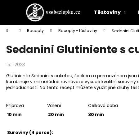
Přejít
na
Těstoviny
obsah
K
Domů
Recepty
Recepty - těstoviny
Sedanini Glu
o
Zpět
Zpět
š
Sedanini Glutiniente s
do
do
í
k
obchodu
obchodu
15.11.2023
Glutiniente Sedanini s cuketou, špekem a parmazánem jsou 
kombinuje v mimořádné rovnováze vysoce kvalitní suroviny a 
jednoduchostí. Na tento recept můžete využít jiné druhy těsto
Příprava
Vaření
Celková doba
10 min
20 min
30 min
Suroviny (4 porce):