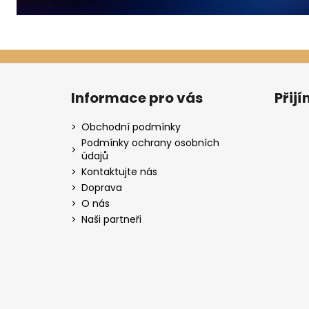
Z
á
Informace pro vás
Přij
p
a
Obchodní podmínky
t
Podmínky ochrany osobních
údajů
í
Kontaktujte nás
Doprava
O nás
Naši partneři