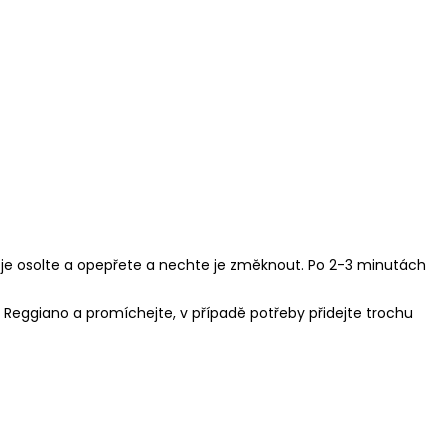
Následující
RRANEI BEZLEPKOVÉ
RNOUTEK 22G (1KS)
i je osolte a opepřete a nechte je změknout. Po 2-3 minutách
o Reggiano a promíchejte, v případě potřeby přidejte trochu