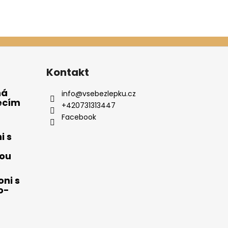
Kontakt
ná
info
@
vsebezlepku.cz
ecím
+420731313447
Facebook
i s
ou
ni s
o-