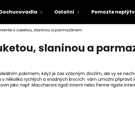
Dochucovadla
Ostatní
Pomozte neplýtv
tiniente s cuketou, slaninou a parmazánem
 cuketou, slaninou a parm
Co potřebujete najít?
ideálním pokrmem, když je čas vzácným zbožím, ale vy se nec
v několika rychlých a snadných krocích vám umožní připravit la
HLEDAT
vin jako např. Maccheroni rigati interni nebo Penne rigate inter
Doporučujeme