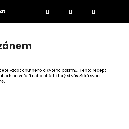
Hledat
Přihlášení
Nákupní
at
Aktuality
Recepty
Značky
košík
azánem
hcete vzdát chutného a sytého pokrmu. Tento recept
hodnou večeři nebo oběd, který si vás získá svou
ne.