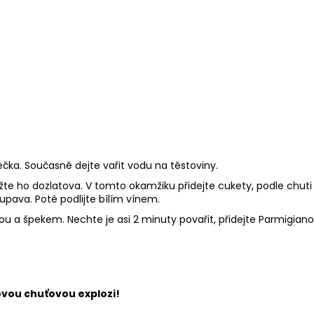
PIACERI MEDITERRANEI BEZLEPKOVÉ
PIACERI MEDITE
KŘEHKÉ KOLÁČKY S MLÉČNÝM KRÉMEM
ZMRZLINOVÝ KO
ATTIMI 120G - POMOZTE NEPLÝTVAT
BEZ
29 Kč
LEPKU, BEZ LAKTÓZY
79 Kč
Původně:
149 Kč
čka. Současně dejte vařit vodu na těstoviny.
ažte ho dozlatova. V tomto okamžiku přidejte cukety, podle chut
pava. Poté podlijte bílím vínem.
tou a špekem. Nechte je asi 2 minuty povařit, přidejte Parmigian
ovou chuťovou explozi!