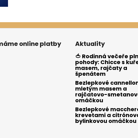
ímáme online platby
Aktuality
🍅 Rodinná večeře pl
pohody: Chicce s kuř
masem, rajčaty a
špenátem
Bezlepkové cannellon
mletým masem a
rajčatovo-smetanov
omáčkou
Bezlepkové macchero
krevetami a citrónov
bylinkovou omáčkou