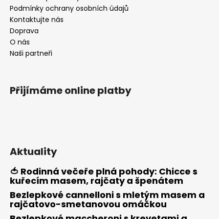
t
Podmínky ochrany osobních údajů
í
Kontaktujte nás
Doprava
O nás
Naši partneři
Přijímáme online platby
Aktuality
🍅 Rodinná večeře plná pohody: Chicce s
kuřecím masem, rajčaty a špenátem
Bezlepkové cannelloni s mletým masem a
rajčatovo-smetanovou omáčkou
Bezlepkové maccheroni s krevetami a