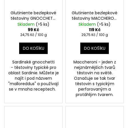
Glutiniente bezlepkové
Glutiniente bezlepkové
těstoviny GNOCCHETTI
těstoviny MACCHERONI
400g
RIGATI INTERNI 400g
Skladem
(>5 ks)
Skladem
(>5 ks)
99 Kč
119 Kč
Měrná
Měrná
24,75 Kč / 100 g
29,75 Kč / 100 g
cena:
cena:
DO KOŠÍKU
DO KOŠÍKU
Sardinské gnocchetti
Maccheroni - jeden z
- těstoviny typické pro
nejznámějších tvarů
oblast Sardinie. Můžete je
těstovin na světě.
najít i pod názvem
Označuje se tak tvar
"malloreddus" a používají
těstovin s typickým
se v mnoha receptech.
perforovaným a
protáhlým tvarem.