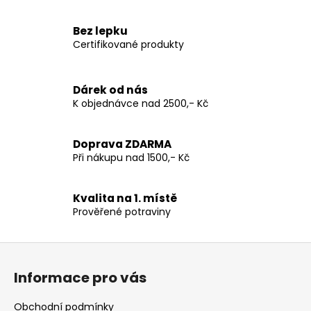
o
d
v
a
Bez lepku
á
c
Certifikované produkty
n
í
í
p
r
Dárek od nás
v
K objednávce nad 2500,- Kč
k
y
Doprava ZDARMA
v
Při nákupu nad 1500,- Kč
ý
p
i
Kvalita na 1. místě
s
Prověřené potraviny
u
Z
á
Informace pro vás
p
a
Obchodní podmínky