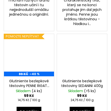
míchání různých druhů
charakteristický tvar,
těstovin učiní i tu
který se na konci
nejjednodušší omáčku
protahuje jim dal jejich
jedinečnou a originální.
jméno. Penne jsou
krátkou těstovinou -
hladkou i...
POMOZTE NEPLÝTVAT
99 KČ
–40 %
Glutiniente bezlepkové
Glutiniente bezlepkové
těstoviny PENNE RIGATE
těstoviny SEDANINI 400g
INTERNE 400g -
Skladem
(4 ks)
Skladem
(>5 ks)
Pomozte neplýtvat
59 Kč
99 Kč
Měrná
Měrná
14,75 Kč / 100 g
24,75 Kč / 100 g
cena:
cena: