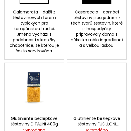
Calamarata - další z
Casereccia - domácí
těstovinových forem
těstoviny jsou jedním z
typických pro
těch tvarů těstovin, které
kampánskou tradici.
si hospodyňky
Jméno vychází z
připravovaly doma z
podobnosti s kroužky
několika málo ingrediencí
chobotnice, se kterou je
a s velkou láskou.
často servírována.
Glutiniente bezlepkové
Glutiniente bezlepkové
těstoviny DITALINI 400g
těstoviny FUSILLONI
400g
Vyprodáno
Vyprodáno