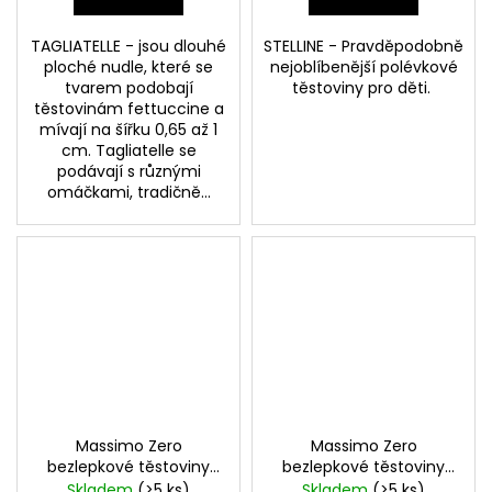
TAGLIATELLE - jsou dlouhé
STELLINE - Pravděpodobně
ploché nudle, které se
nejoblíbenější polévkové
tvarem podobají
těstoviny pro děti.
těstovinám fettuccine a
mívají na šířku 0,65 až 1
cm. Tagliatelle se
podávají s různými
omáčkami, tradičně...
Massimo Zero
Massimo Zero
bezlepkové těstoviny
bezlepkové těstoviny
CASERECCE 1000g
CASERECCE 400g
Skladem
(>5 ks)
Skladem
(>5 ks)