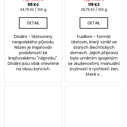
99 Kč
119 Kč
Měrná
Měrná
24,75 Kč / 100 g
29,75 Kč / 100 g
cena:
cena:
DETAIL
DETAIL
Ditalini - těstovniny
Fusilloni - formát
neapolského původu.
těstovin, který vznikl ve
Název je inspirován
starých šlechtických
podobností ke
domech. Jejich příprava
krejčovskému "náprstku".
byla uměním spojeným
Ditalini jsou však otevřené
se zkušenostmi, manuální
na obou koncích.
zručností a rychlostí žen,
které v...