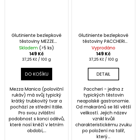
Glutiniente bezlepkové
Glutiniente bezlepkové
těstoviny MEZZE
těstoviny PACCHERI
MANICHE 400g
400g
Skladem
(>5 ks)
Vyprodáno
149 Kč
149 Kč
Měrná
Měrná
37,25 Kč / 100 g
37,25 Kč / 100 g
cena:
cena:
DO KOŠÍKU
DETAIL
Mezza Manica (poloviční
Paccheri - jedna z
rukáv) má svůj typický
typických těstovin
krátký trubkovitý tvar a
neapolské gastronomie.
pochází ze střední Itálie.
Od makarónů se liší větší
Pro svou zvláštní
velikostí. Jejich název
podobnost s konci oděvů,
vznikl kvůli
které nosí kněží v letním
charakteristickému zvuku
období,...
po položení na talíř,
který...