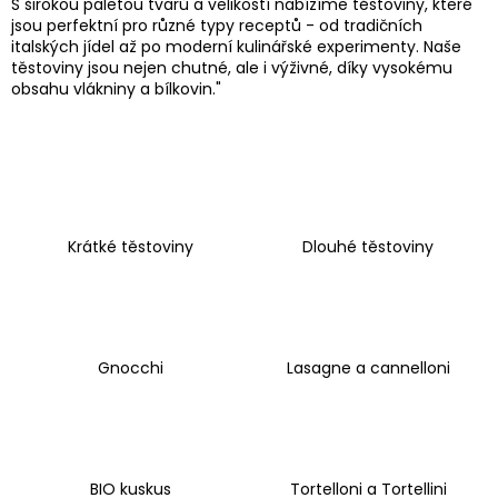
S širokou paletou tvarů a velikostí nabízíme těstoviny, které
e
jsou perfektní pro různé typy receptů - od tradičních
n
italských jídel až po moderní kulinářské experimenty. Naše
a
těstoviny jsou nejen chutné, ale i výživné, díky vysokému
obsahu vlákniny a bílkovin."
j
í
t
?
Krátké těstoviny
Dlouhé těstoviny
HLEDAT
Gnocchi
Lasagne a cannelloni
D
o
p
o
BIO kuskus
Tortelloni a Tortellini
r