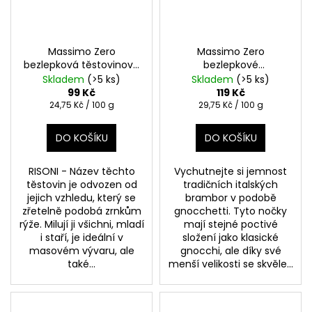
Massimo Zero
Massimo Zero
bezlepková těstovinová
bezlepkové
rýže RISONI 400g
GNOCCHETTI DI PATATE
Skladem
(>5 ks)
Skladem
(>5 ks)
(bramborové nočky)
99 Kč
119 Kč
2x200g
Drobnější
Měrná
Měrná
24,75 Kč / 100 g
29,75 Kč / 100 g
cena:
cena:
varianta tradičních
italských gnocchi
DO KOŠÍKU
DO KOŠÍKU
RISONI - Název těchto
Vychutnejte si jemnost
těstovin je odvozen od
tradičních italských
jejich vzhledu, který se
brambor v podobě
zřetelně podobá zrnkům
gnocchetti. Tyto nočky
rýže. Milují ji všichni, mladí
mají stejné poctivé
i staří, je ideální v
složení jako klasické
masovém vývaru, ale
gnocchi, ale díky své
také...
menší velikosti se skvěle...