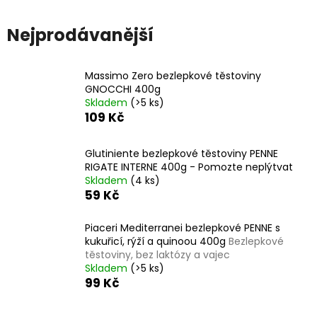
u
č
Nejprodávanější
u
j
e
Massimo Zero bezlepkové těstoviny
GNOCCHI 400g
m
Skladem
(>5 ks)
e
109 Kč
PIACERI
Glutiniente bezlepkové těstoviny PENNE
MEDITERRANEI
RIGATE INTERNE 400g - Pomozte neplýtvat
PIACERINI
Skladem
(4 ks)
BEZLEPKOVÁ
59 Kč
TYČINKA
DUNE
DARK
Piaceri Mediterranei bezlepkové PENNE s
(33G)
kukuřicí, rýží a quinoou 400g
Bezlepkové
BEZ
těstoviny, bez laktózy a vajec
LEPKU,
Skladem
(>5 ks)
BEZ
PALMOVÉHO
99 Kč
OLEJE
49