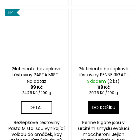
TIP
Glutiniente bezlepkové
Glutiniente bezlepkové
těstoviny PASTA MISTA
těstoviny PENNE RIGATE
400g
INTERNE 400g
Na dotaz
Skladem
(2 ks)
99 Kč
119 Kč
Měrná
Měrná
24,75 Kč / 100 g
29,75 Kč / 100 g
cena:
cena:
DETAIL
DO KOŠÍKU
Bezlepkové těstoviny
Penne Rigate jsou v
Pasta Mista jsou vynikající
určitém smyslu evolucí
volbou do omáček, kdy
maccheroni. Jejich