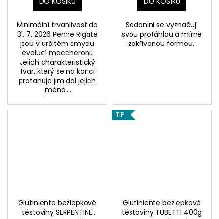
DO KOŠÍKU
DO KOŠÍKU
Minimální trvanlivost do
Sedanini se vyznačují
31. 7. 2026 Penne Rigate
svou protáhlou a mírně
jsou v určitém smyslu
zakřivenou formou.
evolucí maccheroni.
Jejich charakteristický
tvar, který se na konci
protahuje jim dal jejich
jméno....
TIP
Glutiniente bezlepkové
Glutiniente bezlepkové
těstoviny SERPENTINE
těstoviny TUBETTI 400g