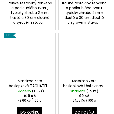
italské těstoviny tenkého
italské těstoviny tenkého
a podlouhlého tvaru,
a podlouhlého tvaru,
typicky zhruba 2 mm
typicky zhruba 2 mm
tlusté a 30 cm dlouhé
tlusté a 30 cm dlouhé
v syrovém stavu.
v syrovém stavu.
TIP
Massimo Zero
Massimo Zero
bezlepkové TAGLIATELLE
bezlepkové těstovinové
250g
hvězdičky STELLINE 400g
Skladem
(>5 ks)
Skladem
(>5 ks)
109 Kč
99 Kč
Měrná
Měrná
43,60 Kč / 100 g
24,75 Kč / 100 g
cena:
cena:
DO KOŠÍKU
DO KOŠÍKU