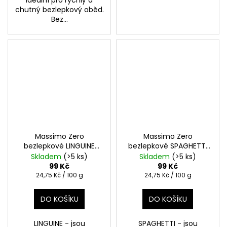
chutný bezlepkový oběd.
Bez...
Massimo Zero
Massimo Zero
bezlepkové LINGUINE
bezlepkové SPAGHETTI
400g
Italské kukuřično-
400g
Skladem
(>5 ks)
Skladem
(>5 ks)
rýžové těstoviny bez
99 Kč
99 Kč
lepku
Měrná
Měrná
24,75 Kč / 100 g
24,75 Kč / 100 g
cena:
cena:
DO KOŠÍKU
DO KOŠÍKU
LINGUINE - jsou
SPAGHETTI - jsou