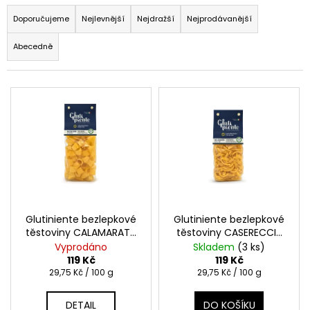
Ř
Kč
a
Doporučujeme
Nejlevnější
Nejdražší
Nejprodávanější
z
Abecedně
e
n
V
í
ý
p
p
r
i
o
s
d
p
u
r
k
o
t
Glutiniente bezlepkové
Glutiniente bezlepkové
d
těstoviny CALAMARATA
těstoviny CASERECCIA
ů
400g
400g
Vyprodáno
Skladem
(3 ks)
u
119 Kč
119 Kč
k
Měrná
Měrná
29,75 Kč / 100 g
29,75 Kč / 100 g
cena:
cena:
t
ů
DETAIL
DO KOŠÍKU