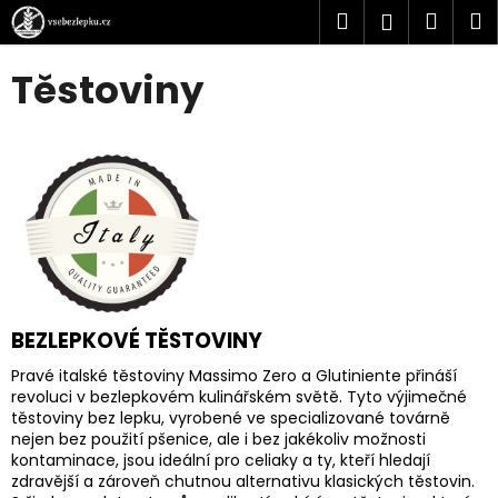
Přejít
Hledat
Náku
M
Přihlášen
na
K
obsah
košík
Těstoviny
o
Zpět
Zpět
š
í
C
k
o
p
o
t
ř
e
BEZLEPKOVÉ TĚSTOVINY
b
Pravé italské těstoviny Massimo Zero a Glutiniente přináší
u
revoluci v bezlepkovém kulinářském světě. Tyto výjimečné
těstoviny bez lepku, vyrobené ve specializované továrně
j
nejen bez použití pšenice, ale i bez jakékoliv možnosti
e
kontaminace, jsou ideální pro celiaky a ty, kteří hledají
t
zdravější a zároveň chutnou alternativu klasických těstovin.