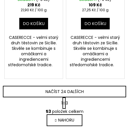
219 Kč
109 Kč
Měrná
Měrná
21,90 Kč / 100 g
27,25 Kč / 100 g
cena:
cena:
DO KOŠÍKU
DO KOŠÍKU
CASERECCE - velmi starý
CASERECCE - velmi starý
druh těstovin ze Sicílie.
druh těstovin ze Sicílie.
Skvěle se kombinuje s
Skvěle se kombinuje s
omáčkami a
omáčkami a
ingrediencemi
ingrediencemi
středomořské tradice.
středomořské tradice.
NAČÍST 24 DALŠÍCH
S
1
3
t
O
r
53
položek celkem
v
á
NAHORU
l
n
k
á