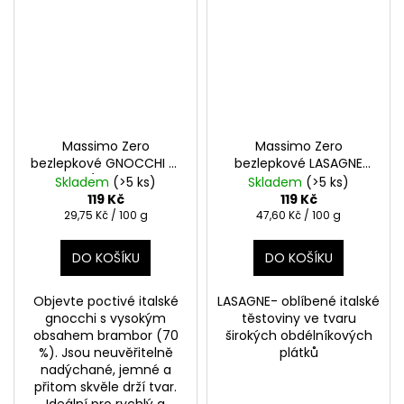
Massimo Zero
Massimo Zero
bezlepkové GNOCCHI DI
bezlepkové LASAGNE
PATATE (bramborové
250g
Skladem
(>5 ks)
Skladem
(>5 ks)
noky) 2x200g
Pravé
119 Kč
119 Kč
italské gnocchi bez
Měrná
Měrná
29,75 Kč / 100 g
47,60 Kč / 100 g
cena:
cena:
lepku
DO KOŠÍKU
DO KOŠÍKU
Objevte poctivé italské
LASAGNE- oblíbené italské
gnocchi s vysokým
těstoviny ve tvaru
obsahem brambor (70
širokých obdélníkových
%). Jsou neuvěřitelně
plátků
nadýchané, jemné a
přitom skvěle drží tvar.
Ideální pro rychlý a