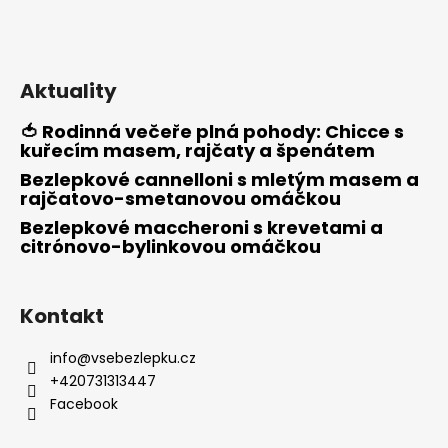
Aktuality
🍅 Rodinná večeře plná pohody: Chicce s
kuřecím masem, rajčaty a špenátem
Bezlepkové cannelloni s mletým masem a
rajčatovo-smetanovou omáčkou
Bezlepkové maccheroni s krevetami a
citrónovo-bylinkovou omáčkou
Kontakt
info
@
vsebezlepku.cz
+420731313447
Facebook