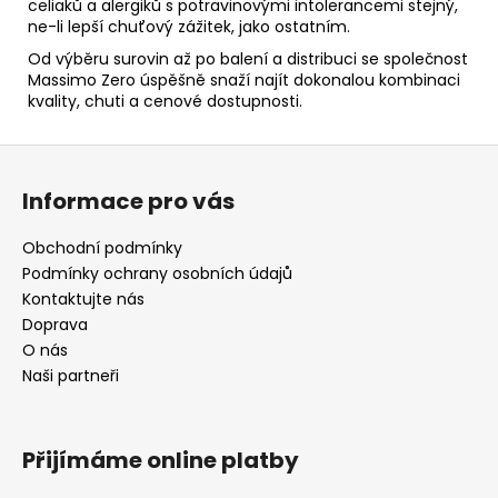
celiaků a alergiků s potravinovými intolerancemi stejný,
ne-li lepší chuťový zážitek, jako ostatním.
Od výběru surovin až po balení a distribuci se společnost
Massimo Zero úspěšně snaží najít dokonalou kombinaci
kvality, chuti a cenové dostupnosti.
Z
á
Informace pro vás
p
a
Obchodní podmínky
t
Podmínky ochrany osobních údajů
í
Kontaktujte nás
Doprava
O nás
Naši partneři
Přijímáme online platby