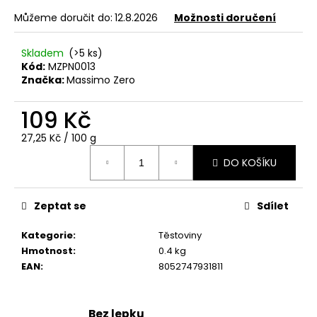
u
Můžeme doručit do:
12.8.2026
Možnosti doručení
č
u
Skladem
(>5 ks)
j
Kód:
MZPN0013
e
Značka:
Massimo Zero
m
e
109 Kč
Měrná
27,25 Kč / 100 g
PIACERI
cena:
MEDITERRANEI
DO KOŠÍKU
BÍLÝ
BEZLEPKOVÝ
KRÁJENÝ
Zeptat se
Sdílet
CHLÉB
(300G)
Kategorie
:
Těstoviny
99
Hmotnost
:
0.4 kg
Kč
EAN
:
8052747931811
Bez lepku