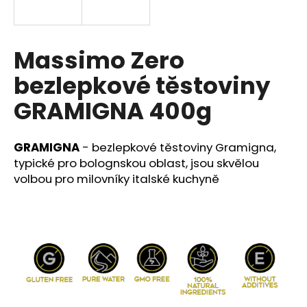
e
n
a
Massimo Zero
j
bezlepkové těstoviny
í
t
GRAMIGNA 400g
?
GRAMIGNA
- bezlepkové těstoviny Gramigna,
typické pro bolognskou oblast, jsou skvělou
volbou pro milovníky italské kuchyně
HLEDAT
D
o
p
o
r