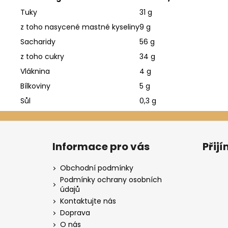
Tuky
31 g
z toho nasycené mastné kyseliny
9 g
Sacharidy
56 g
z toho cukry
34 g
Vláknina
4 g
Bílkoviny
5 g
Sůl
0,3 g
Z
á
Informace pro vás
Přij
p
a
Obchodní podmínky
t
Podmínky ochrany osobních
údajů
í
Kontaktujte nás
Doprava
O nás