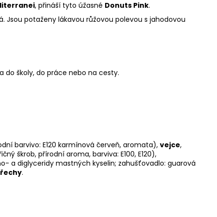
diterranei
, přináší tyto úžasné
Donuts Pink
.
á. Jsou potaženy lákavou růžovou polevou s jahodovou
a do školy, do práce nebo na cesty.
írodní barvivo: E120 karmínová červeň, aromata),
vejce
,
čný škrob, přírodní aroma, barviva: E100, E120),
no- a diglyceridy mastných kyselin; zahušťovadlo: guarová
řechy
.