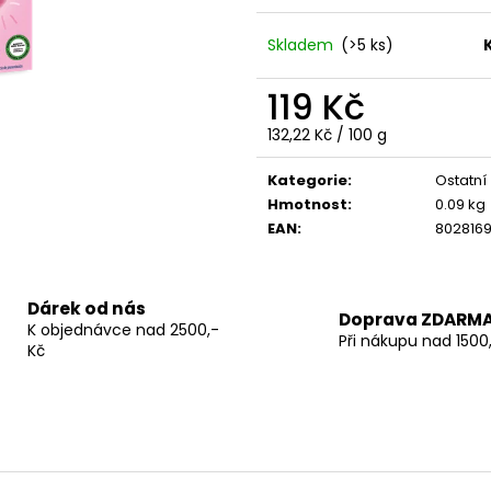
Skladem
(>5 ks)
PIACERI MEDITERRANEI BEZLEPKOVÉ
PIACERI MEDITE
119 Kč
KŘEHKÉ KOLÁČKY S MLÉČNÝM KRÉMEM
ZMRZLINOVÝ KO
ATTIMI 120G - POMOZTE NEPLÝTVAT
BEZ
Měrná
132,22 Kč / 100 g
29 Kč
LEPKU, BEZ LAKTÓZY
cena:
79 Kč
Kategorie
:
Ostatní
Původně:
149 Kč
Hmotnost
:
0.09 kg
EAN
:
802816
Dárek od nás
Doprava ZDARM
K objednávce nad 2500,-
Při nákupu nad 1500
Kč