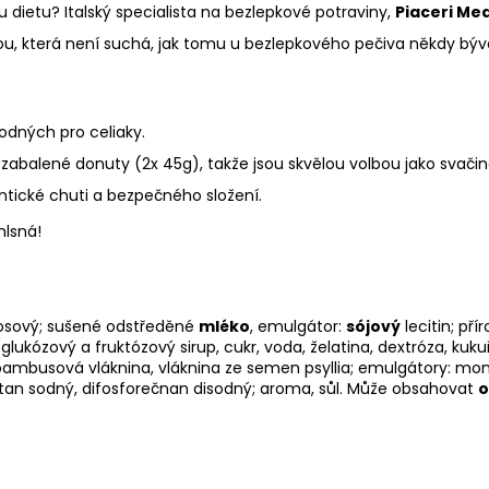
 dietu? Italský specialista na bezlepkové potraviny,
Piaceri Me
u, která není suchá, jak tomu u bezlepkového pečiva někdy býv
odných pro celiaky.
abalené donuty (2x 45g), takže jsou skvělou volbou jako svačin
ntické chuti a bezpečného složení.
mlsná!
okosový; sušené odstředěné
mléko
, emulgátor:
sójový
lecitin; př
lukózový a fruktózový sirup, cukr, voda, želatina, dextróza, kukuři
: bambusová vláknina, vláknina ze semen psyllia; emulgátory: mo
čitan sodný, difosforečnan disodný; aroma, sůl. Může obsahovat
o