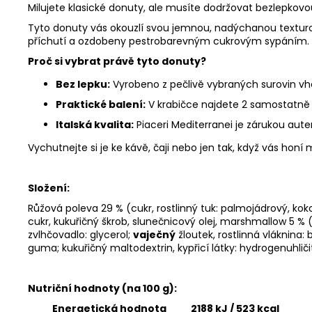
Milujete klasické donuty, ale musíte dodržovat bezlepkovou
Tyto donuty vás okouzlí svou jemnou, nadýchanou texturo
příchutí a ozdobeny pestrobarevným cukrovým sypáním.
Proč si vybrat právě tyto donuty?
Bez lepku:
Vyrobeno z pečlivě vybraných surovin vh
Praktické balení:
V krabičce najdete 2 samostatně z
Italská kvalita:
Piaceri Mediterranei je zárukou aute
Vychutnejte si je ke kávě, čaji nebo jen tak, když vás honí 
Složení:
Růžová poleva 29 % (cukr, rostlinný tuk: palmojádrový, k
cukr, kukuřičný škrob, slunečnicový olej, marshmallow 5 % (g
zvlhčovadlo: glycerol;
vaječný
žloutek, rostlinná vláknina
guma; kukuřičný maltodextrin, kypřicí látky: hydrogenuhli
Nutriční hodnoty (na 100 g):
Energetická hodnota
2188 kJ / 523 kcal