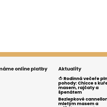
ímáme online platby
Aktuality
🍅 Rodinná večeře pl
pohody: Chicce s kuř
masem, rajčaty a
špenátem
Bezlepkové cannellon
mletým masem a