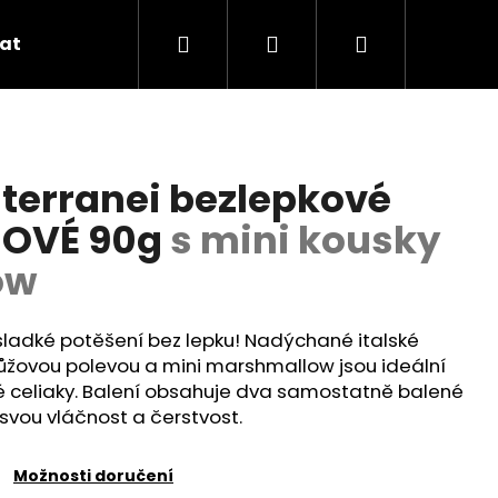
Hledat
Přihlášení
Nákupní
at
Aktuality
Recepty
Značky
košík
iterranei bezlepkové
ŽOVÉ 90g
s mini kousky
ow
 sladké potěšení bez lepku! Nadýchané italské
ůžovou polevou a mini marshmallow jsou ideální
ké celiaky. Balení obsahuje dva samostatně balené
 svou vláčnost a čerstvost.
Možnosti doručení