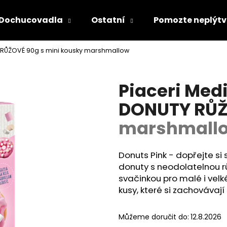
Dochucovadla
Ostatní
Pomozte neplýtv
Y RŮŽOVÉ 90g
s mini kousky marshmallow
Piaceri Med
Co potřebujete najít?
DONUTY RŮ
marshmall
HLEDAT
Donuts Pink - dopřejte si
donuty s neodolatelnou r
svačinkou pro malé i vel
Doporučujeme
kusy, které si zachovávají
Můžeme doručit do:
12.8.2026