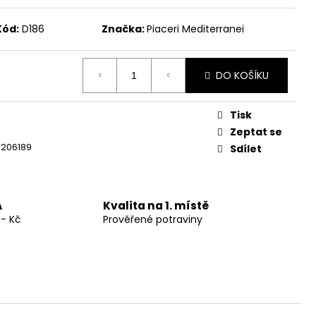
Kód:
D186
Značka:
Piaceri Mediterranei
Následující
RRANEI BEZLEPKOVÉ
RNOUTEK 22G (1KS)
DO KOŠÍKU
Tisk
Zeptat se
9206189
Sdílet
A
Kvalita na 1. místě
,- Kč
Prověřené potraviny