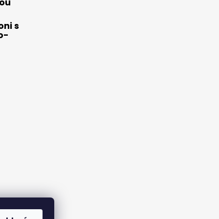
ou
ni s
o-