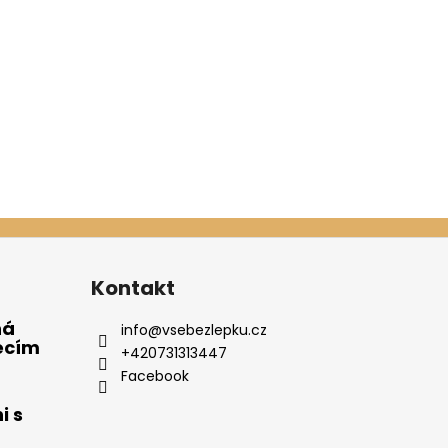
Kontakt
ná
info
@
vsebezlepku.cz
ecím
+420731313447
Facebook
i s