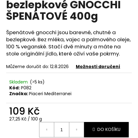
bezlepkové GNOCCHI
e
n
ŠPENÁTOVÉ 400g
a
j
Špenátové gnocchi jsou barevné, chutné a
í
bezlepkové. Bez mléka, vajec a palmového oleje,
t
100 % veganské. Stačí dvě minuty a máte na
?
stole originální jídlo, které oživí vaše pokrmy.
Můžeme doručit do:
12.8.2026
Možnosti doručení
Skladem
(>5 ks)
HLEDAT
Kód:
P082
Značka:
Piaceri Mediterranei
109 Kč
D
o
Měrná
27,25 Kč / 100 g
p
cena:
DO KOŠÍKU
o
r