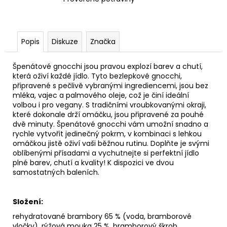
EDICE
149
Kč
Popis
Diskuze
Značka
Špenátové gnocchi jsou pravou explozí barev a chutí,
která oživí každé jídlo. Tyto bezlepkové gnocchi,
připravené s pečlivě vybranými ingrediencemi, jsou bez
mléka, vajec a palmového oleje, což je činí ideální
volbou i pro vegany. S tradičními vroubkovanými okraji,
které dokonale drží omáčku, jsou připravené za pouhé
dvě minuty. Špenátové gnocchi vám umožní snadno a
rychle vytvořit jedinečný pokrm, v kombinaci s lehkou
omáčkou jistě oživí vaši běžnou rutinu. Doplňte je svými
oblíbenými přísadami a vychutnejte si perfektní jídlo
plné barev, chutí a kvality! K dispozici ve dvou
samostatných baleních.
Složení:
rehydratované brambory 65 % (voda, bramborové
vločky), rýžová mouka 25 %, bramborový škrob,