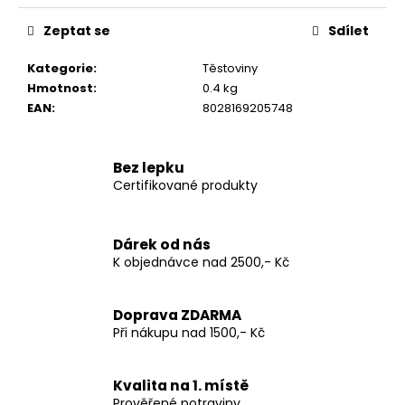
u
Zeptat se
Sdílet
č
u
Kategorie
:
Těstoviny
j
Hmotnost
:
0.4 kg
e
EAN
:
8028169205748
m
e
Bez lepku
Certifikované produkty
PIACERI
MEDITERRANEI
BEZLEPKOVÉ
SAVOIARDI
Dárek od nás
PINK
K objednávce nad 2500,- Kč
-
RŮŽOVÉ
CUKRÁŘSKÉ
PIŠKOTY
Doprava ZDARMA
180G
Při nákupu nad 1500,- Kč
JAHODOVÁ
PŘÍCHUŤ
-
Kvalita na 1. místě
LIMITOVANÁ
Prověřené potraviny