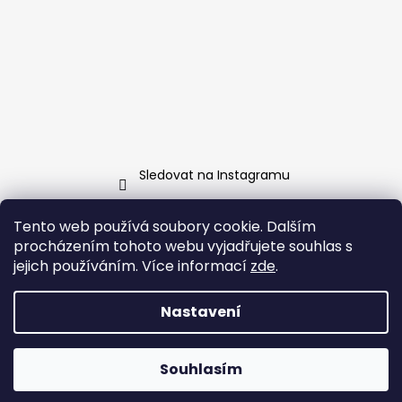
Sledovat na Instagramu
Tento web používá soubory cookie. Dalším
Facebook
procházením tohoto webu vyjadřujete souhlas s
jejich používáním. Více informací
zde
.
Nastavení
Vytvořil Shoptet
Copyright 2026
www.vsebezlepku.cz
. Všechna práva
Souhlasím
vyhrazena.