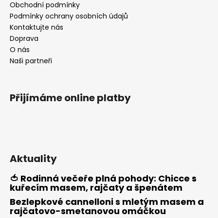
a
Obchodní podmínky
t
Podmínky ochrany osobních údajů
í
Kontaktujte nás
Doprava
O nás
Naši partneři
Přijímáme online platby
Aktuality
🍅 Rodinná večeře plná pohody: Chicce s
kuřecím masem, rajčaty a špenátem
Bezlepkové cannelloni s mletým masem a
rajčatovo-smetanovou omáčkou