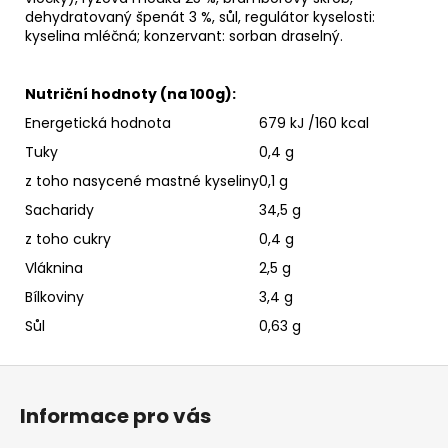
dehydratovaný špenát 3 %, sůl, regulátor kyselosti:
kyselina mléčná; konzervant: sorban draselný.
Nutriční hodnoty (na 100g):
Energetická hodnota
679 kJ /160 kcal
Tuky
0,4 g
z toho nasycené mastné kyseliny
0,1 g
Sacharidy
34,5 g
z toho cukry
0,4 g
Vláknina
2,5 g
Bílkoviny
3,4 g
Sůl
0,63 g
Z
á
Informace pro vás
p