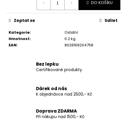
DO KOŠÍKU
u
č
u
Zeptat se
Sdílet
j
e
Kategorie
:
Ostatní
m
Hmotnost
:
0.2 kg
e
EAN
:
8028169204758
PIACERI
Bez lepku
MEDITERRANEI
Certifikované produkty
BEZLEPKOVÉ
ZMRZLINOVÝ
KORNOUTEK
22G
Dárek od nás
(1KS)
K objednávce nad 2500,- Kč
29
Kč
Doprava ZDARMA
Při nákupu nad 1500,- Kč