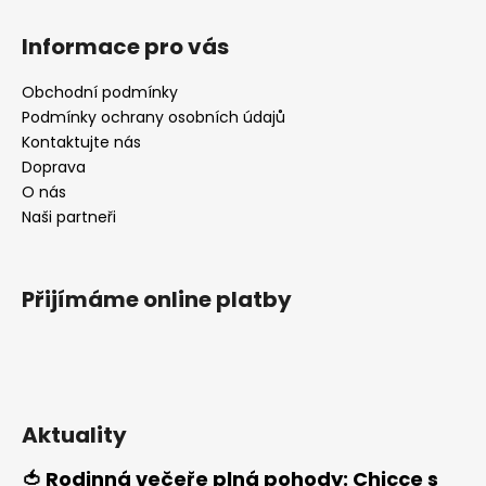
Z
á
Informace pro vás
p
a
Obchodní podmínky
t
Podmínky ochrany osobních údajů
í
Kontaktujte nás
Doprava
O nás
Naši partneři
Přijímáme online platby
Aktuality
🍅 Rodinná večeře plná pohody: Chicce s