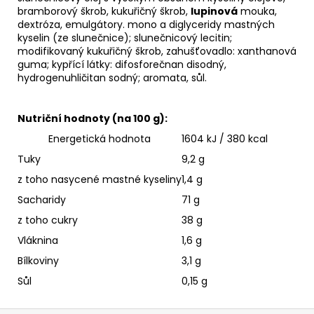
bramborový škrob, kukuřičný škrob,
lupinová
mouka,
dextróza, emulgátory. mono a diglyceridy mastných
kyselin (ze slunečnice); slunečnicový lecitin;
modifikovaný kukuřičný škrob, zahušťovadlo: xanthanová
guma; kypřící látky: difosforečnan disodný,
hydrogenuhličitan sodný; aromata, sůl.
Nutriční hodnoty (na 100 g):
Energetická hodnota
1604 kJ / 380 kcal
Tuky
9,2 g
z toho nasycené mastné kyseliny
1,4 g
Sacharidy
71 g
z toho cukry
38 g
Vláknina
1,6 g
Bílkoviny
3,1 g
Sůl
0,15 g