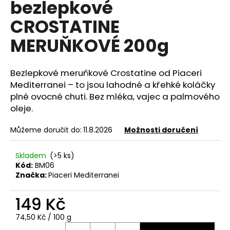
bezlepkové
e
n
CROSTATINE
a
MERUŇKOVÉ 200g
j
í
t
Bezlepkové meruňkové Crostatine od Piaceri
Mediterranei – to jsou lahodné a křehké koláčky
?
plné ovocné chuti. Bez mléka, vajec a palmového
oleje.
Můžeme doručit do:
11.8.2026
Možnosti doručení
HLEDAT
Skladem
(>5 ks)
Kód:
BM06
Značka:
Piaceri Mediterranei
D
o
149 Kč
p
o
Měrná
74,50 Kč / 100 g
cena:
r