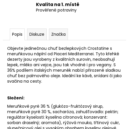
Kvalita na 1. místě
Prověřené potraviny
Popis
Diskuze
Značka
Objevte jedinečnou chuť bezlepkových Crostatine s
meruňkovou náplní od Piaceri Mediterranei. Tyto křehké
dezerty jsou vyrobeny z kvalitních surovin, neobsahují
lepek, mléko ani vejce, jsou tak vhodné i pro vegany. S
36% podílem italských meruněk nabízí přirozeně sladkou
chuť bez palmového oleje. Ideální ke kávě, snídani či jako
svačina na cesty.
Složení:
Meruňkové pyré 36 % (glukózo-fruktózový sirup,
meruňkové pyré 30 %, sacharóza, zahušťovadlo: pektin;
regulátor kyselosti: kyselina citronová; konzervant:
sorban draselný; aromata), rýžová mouka, třtinový cukr,
slunečnicový olej s vysokým obsahem kyseliny olejové,