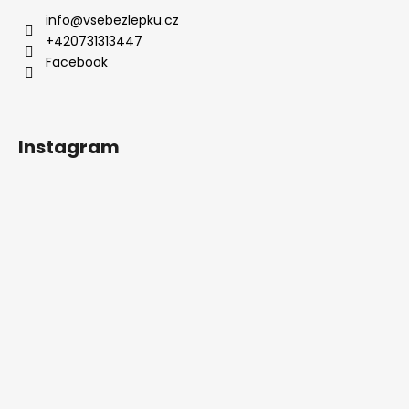
info
@
vsebezlepku.cz
+420731313447
Facebook
Instagram