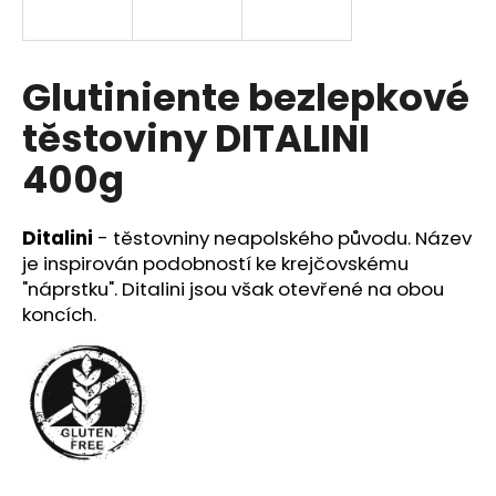
e
n
a
Glutiniente bezlepkové
j
těstoviny DITALINI
í
t
400g
?
Ditalini
- těstovniny neapolského původu. Název
je inspirován podobností ke krejčovskému
"náprstku". Ditalini jsou však otevřené na obou
HLEDAT
koncích.
D
o
p
o
r