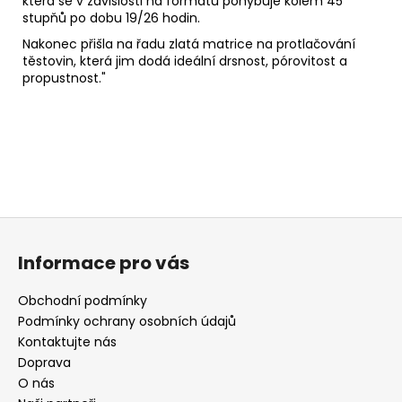
která se v závislosti na formátu pohybuje kolem 45
stupňů po dobu 19/26 hodin.
Nakonec přišla na řadu zlatá matrice na protlačování
těstovin, která jim dodá ideální drsnost, pórovitost a
propustnost."
Z
á
Informace pro vás
p
a
Obchodní podmínky
t
Podmínky ochrany osobních údajů
í
Kontaktujte nás
Doprava
O nás