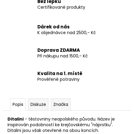
Bez lepku
Certifikované produkty
Dárek od nás
K objednávce nad 2500,- Kč
Doprava ZDARMA
Při nákupu nad 1500,- Kč
Kvalita na 1. místě
Prověřené potraviny
Popis
Diskuze
Značka
Ditalini
- těstovniny neapolského původu. Název je
inspirován podobností ke krejčovskému "náprstku".
Ditalini jsou však otevřené na obou koncích.