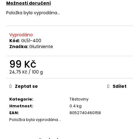
Možnosti doručení
u
č
Položka byla vyprodána…
u
j
e
Vyprodáno
m
Kód:
GL51-400
e
Značka:
Glutiniente
99 Kč
PIACERI
MEDITERRANEI
Měrná
24,75 Kč / 100 g
BÍLÝ
cena:
BEZLEPKOVÝ
Zeptat se
Sdílet
KRÁJENÝ
CHLÉB
(300G)
Kategorie
:
Těstoviny
99
Hmotnost
:
0.4 kg
Kč
EAN
:
8052740460158
Položka byla vyprodána…