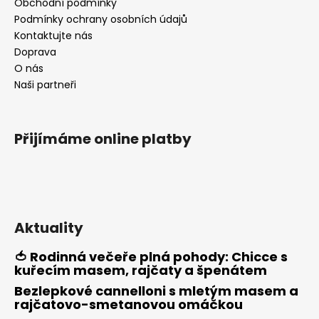
a
Obchodní podmínky
t
Podmínky ochrany osobních údajů
í
Kontaktujte nás
Doprava
O nás
Naši partneři
Přijímáme online platby
Aktuality
🍅 Rodinná večeře plná pohody: Chicce s
kuřecím masem, rajčaty a špenátem
Bezlepkové cannelloni s mletým masem a
rajčatovo-smetanovou omáčkou