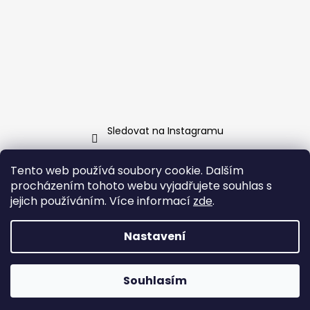
Sledovat na Instagramu
Tento web používá soubory cookie. Dalším
Facebook
procházením tohoto webu vyjadřujete souhlas s
jejich používáním. Více informací
zde
.
Nastavení
Vytvořil Shoptet
Copyright 2026
www.vsebezlepku.cz
. Všechna práva
Souhlasím
vyhrazena.