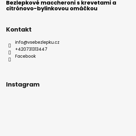
Bezlepkové maccheroni s krevetami a
citrónovo-bylinkovou omáčkou
Kontakt
info
@
vsebezlepku.cz
+420731313447
Facebook
Instagram