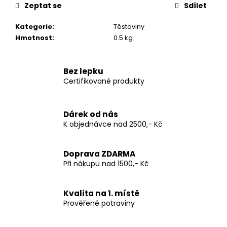
Zeptat se
Sdílet
u
č
Kategorie
:
Těstoviny
u
Hmotnost
:
0.5 kg
j
e
m
Bez lepku
e
Certifikované produkty
PIACERI
Dárek od nás
MEDITERRANEI
BÍLÝ
K objednávce nad 2500,- Kč
BEZLEPKOVÝ
KRÁJENÝ
CHLÉB
Doprava ZDARMA
(300G)
Při nákupu nad 1500,- Kč
99
Kč
Kvalita na 1. místě
Prověřené potraviny