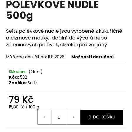
POLÉVKOVÉ NUDLE
e
n
500g
a
j
Seitz polévkové nudle jsou vyrobené z kukuřičné
í
a cizrnové mouky, ideální do vývarů nebo
t
zeleninových polévek, skvělé i pro vegany
?
Můžeme doručit do:
11.8.2026
Možnosti doručení
Skladem
(>5 ks)
Kód:
532
HLEDAT
Značka:
Seitz
79 Kč
D
Měrná
15,80 Kč / 100 g
o
cena:
DO KOŠÍKU
p
o
r