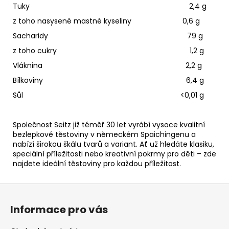
Tuky 2,4 g
z toho nasysené mastné kyseliny 0,6 g
Sacharidy 79 g
z toho cukry 1,2 g
Vláknina 2,2 g
Bílkoviny 6,4 g
Sůl <0,01 g
Společnost Seitz již téměř 30 let vyrábí vysoce kvalitní
bezlepkové těstoviny v německém Spaichingenu a
nabízí širokou škálu tvarů a variant. Ať už hledáte klasiku,
speciální příležitosti nebo kreativní pokrmy pro děti – zde
najdete ideální těstoviny pro každou příležitost.
Z
á
Informace pro vás
p