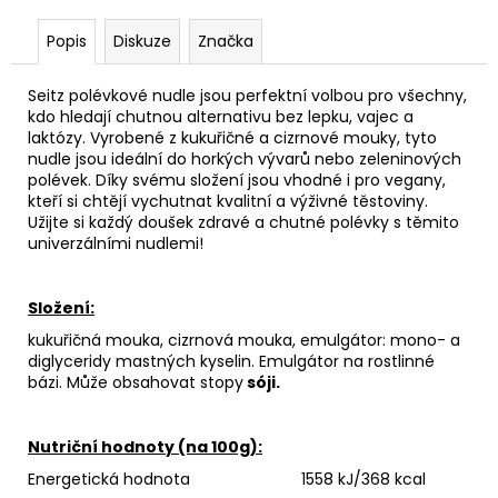
Popis
Diskuze
Značka
Seitz polévkové nudle jsou perfektní volbou pro všechny,
kdo hledají chutnou alternativu bez lepku, vajec a
laktózy. Vyrobené z kukuřičné a cizrnové mouky, tyto
nudle jsou ideální do horkých vývarů nebo zeleninových
polévek. Díky svému složení jsou vhodné i pro vegany,
kteří si chtějí vychutnat kvalitní a výživné těstoviny.
Užijte si každý doušek zdravé a chutné polévky s těmito
univerzálními nudlemi!
Složení:
kukuřičná mouka, cizrnová mouka, emulgátor: mono- a
diglyceridy mastných kyselin. Emulgátor na rostlinné
bázi. Může obsahovat stopy
sóji.
Nutriční hodnoty (na 100g):
Energetická hodnota 1558 kJ/368 kcal