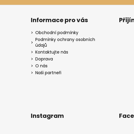
Z
á
Informace pro vás
Přij
p
a
Obchodní podmínky
t
Podmínky ochrany osobních
údajů
í
Kontaktujte nás
Doprava
O nás
Naši partneři
Instagram
Fac