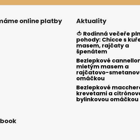
ímáme online platby
Aktuality
🍅 Rodinná večeře pl
pohody: Chicce s kuř
masem, rajčaty a
špenátem
Bezlepkové cannellon
mletým masem a
rajčatovo-smetanov
omáčkou
Bezlepkové macchero
krevetami a citrónov
bylinkovou omáčkou
ebook