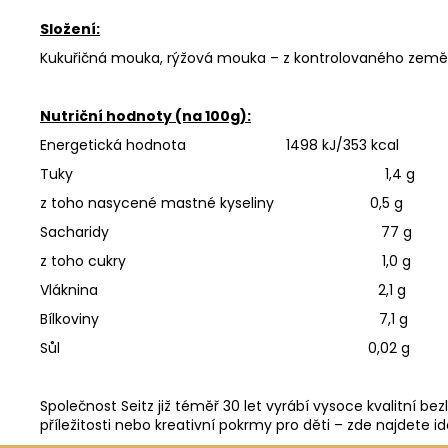
Složení:
Kukuřičná mouka, rýžová mouka – z kontrolovaného zeměd
Nutriční hodnoty (na 100g):
Energetická hodnota 1498 kJ/353 kcal
Tuky 1,4 g
z toho nasycené mastné kyseliny 0,5 g
Sacharidy 77 g
z toho cukry 1,0 g
Vláknina 2,1 g
Bílkoviny 7,1 g
Sůl 0,02 g
Společnost Seitz již téměř 30 let vyrábí vysoce kvalitní be
příležitosti nebo kreativní pokrmy pro děti – zde najdete id