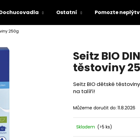
Dochucovadla
Ostatní
Pomozte neplýtv
oviny 250g
Seitz BIO D
Co potřebujete najít?
těstoviny 2
Seitz BIO dětské těstovin
HLEDAT
na talíři!
Můžeme doručit do:
11.8.2026
Doporučujeme
Skladem
(>5 ks)