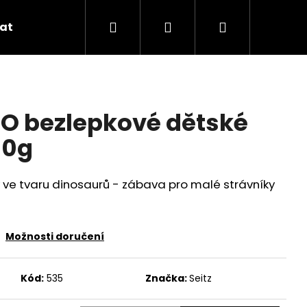
Hledat
Přihlášení
Nákupní
at
Aktuality
Recepty
Značky
košík
INO bezlepkové dětské
50g
y ve tvaru dinosaurů - zábava pro malé strávníky
Možnosti doručení
Kód:
535
Značka:
Seitz