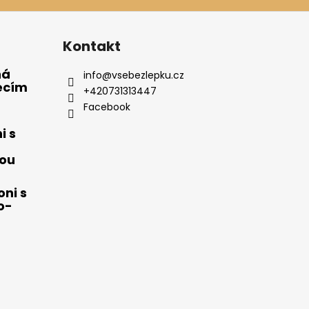
Kontakt
ná
info
@
vsebezlepku.cz
ecím
+420731313447
Facebook
i s
ou
ni s
o-