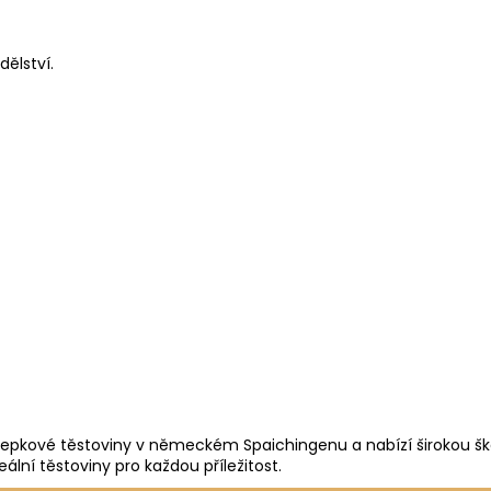
ělství.
zlepkové těstoviny v německém Spaichingenu a nabízí širokou škál
eální těstoviny pro každou příležitost.