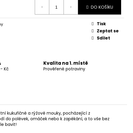
DO KOŠÍKU
Následující
Tisk
ny
RRANEI BEZLEPKOVÉ
NNOLI (BUCCE DI
Zeptat se
 (3KS)
Sdílet
A
Kvalita na 1. místě
,- Kč
Prověřené potraviny
litní kukuřičné a rýžové mouky, pocházející z
hodí do polévek, omáček nebo k zapékání, a to vše bez
le bavit!