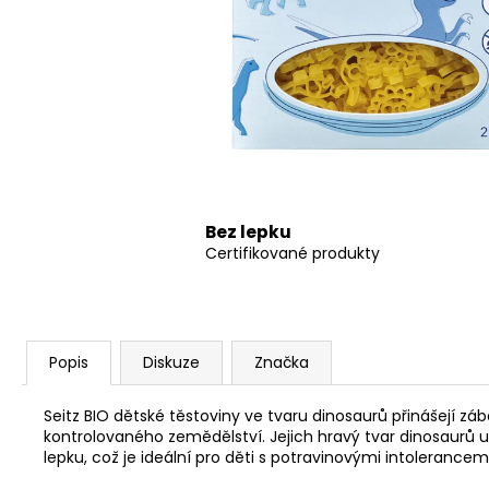
PIACERI MEDITERRANEI BEZLEPKOVÉ
ZMRZLINOVÝ KORNOUTEK 22G (1KS)
29 Kč
Bez lepku
Certifikované produkty
Popis
Diskuze
Značka
Seitz BIO dětské těstoviny ve tvaru dinosaurů přinášejí záb
kontrolovaného zemědělství. Jejich hravý tvar dinosaurů u
lepku, což je ideální pro děti s potravinovými intolerance