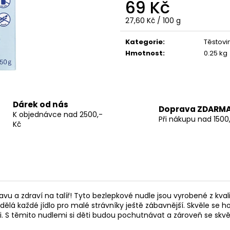
69 Kč
Měrná
27,60 Kč / 100 g
cena:
Kategorie
:
Těstovi
PIACERI MEDITERRANEI BEZLEPKOVÁ
PIACERI MEDITE
SVAČINKA MORDIMIX CIOCK 45G
TRUBIČKY NA CA
Hmotnost
:
0.25 kg
CANNOLI) - 60G
49 Kč
129 Kč
Dárek od nás
Doprava ZDARM
K objednávce nad 2500,-
Při nákupu nad 1500
Kč
avu a zdraví na talíř! Tyto bezlepkové nudle jsou vyrobené z kva
dělá každé jídlo pro malé strávníky ještě zábavnější. Skvěle se 
mi. S těmito nudlemi si děti budou pochutnávat a zároveň se skvě