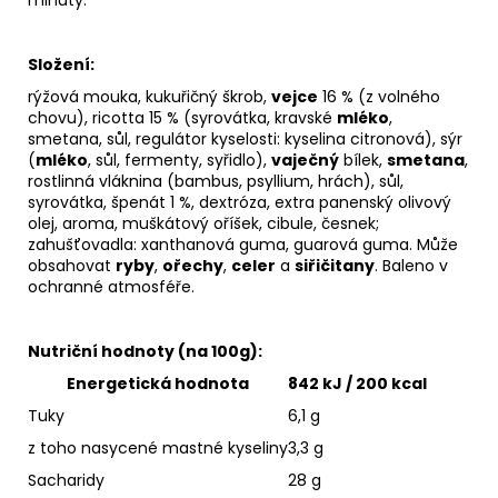
minuty.
Složení:
rýžová mouka, kukuřičný škrob,
vejce
16 % (z volného
chovu), ricotta 15 % (syrovátka, kravské
mléko
,
smetana, sůl, regulátor kyselosti: kyselina citronová), sýr
(
mléko
, sůl, fermenty, syřidlo),
vaječný
bílek,
smetana
,
rostlinná vláknina (bambus, psyllium, hrách), sůl,
syrovátka, špenát 1 %, dextróza, extra panenský olivový
olej, aroma, muškátový oříšek, cibule, česnek;
zahušťovadla: xanthanová guma, guarová guma. Může
obsahovat
ryby
,
ořechy
,
celer
a
siřičitany
. Baleno v
ochranné atmosféře.
Nutriční hodnoty (na 100g):
Energetická hodnota
842 kJ / 200 kcal
Tuky
6,1 g
z toho nasycené mastné kyseliny
3,3 g
Sacharidy
28 g