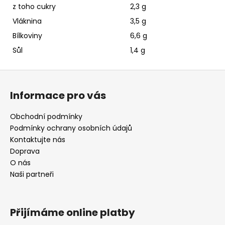
z toho cukry
2,3 g
Vláknina
3,5 g
Bílkoviny
6,6 g
Sůl
1,4 g
Z
á
Informace pro vás
p
a
Obchodní podmínky
t
Podmínky ochrany osobních údajů
í
Kontaktujte nás
Doprava
O nás
Naši partneři
Přijímáme online platby