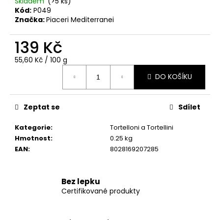
Skladem
(>5 ks)
u
Kód:
P049
č
Značka:
Piaceri Mediterranei
u
j
139 Kč
e
Měrná
55,60 Kč / 100 g
m
cena:
e
DO KOŠÍKU
PIACERI
Zeptat se
Sdílet
MEDITERRANEI
BEZLEPKOVÉ
Kategorie
:
Tortelloni a Tortellini
TRUBIČKY
NA
Hmotnost
:
0.25 kg
CANNOLI
EAN
:
8028169207285
(BUCCE
DI
CANNOLI)
-
Bez lepku
60G
Certifikované produkty
(3KS)
129
Kč