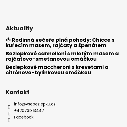
Aktuality
🍅 Rodinná večeře plná pohody: Chicce s
kuřecím masem, rajčaty a špenátem
Bezlepkové cannelloni s mletým masem a
rajčatovo-smetanovou omáčkou
Bezlepkové maccheroni s krevetami a
citrónovo-bylinkovou omáčkou
Kontakt
info
@
vsebezlepku.cz
+420731313447
Facebook