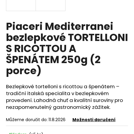
e
n
a
Piaceri Mediterranei
j
bezlepkové TORTELLONI
í
t
S RICOTTOU A
?
ŠPENÁTEM 250g (2
porce)
HLEDAT
Bezlepkové tortelloni s ricottou a špenátem –
tradiční italská specialita v bezlepkovém
provedení. Lahodná chuť a kvalitní suroviny pro
D
nezapomenutelný gastronomický zážitek.
o
p
Můžeme doručit do:
11.8.2026
Možnosti doručení
o
r